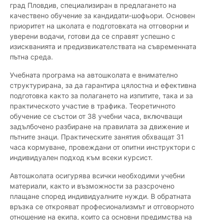
град Пловдив, специализиран в предлагането на
качествено обучение за кандидати-шофьори. Основен
приоритет на школата е подготовката на отговорни и
уверени водачи, готови да се справят успешно с
изискванията и предизвикателствата на съвременната
пътна среда.
Учебната програма на автошколата е внимателно
структурирана, за да гарантира цялостна и ефективна
подготовка както за полагането на изпитите, така и за
практическото участие в трафика. Теоретичното
обучение се състои от 38 учебни часа, включващи
задълбочено разбиране на правилата за движение и
пътните знаци. Практическите занятия обхващат 31
часа кормуване, провеждани от опитни инструктори с
индивидуален подход към всеки курсист.
Автошколата осигурява всички необходими учебни
материали, както и възможности за разсрочено
плащане според индивидуалните нужди. В обратната
връзка се открояват професионализмът и отговорното
отношение на екипа, които са основни предимства на