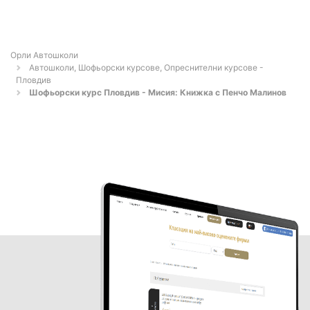
Орли Автошколи
Автошколи, Шофьорски курсове, Опреснителни курсове -
Пловдив
Шофьорски курс Пловдив - Мисия: Книжка с Пенчо Малинов