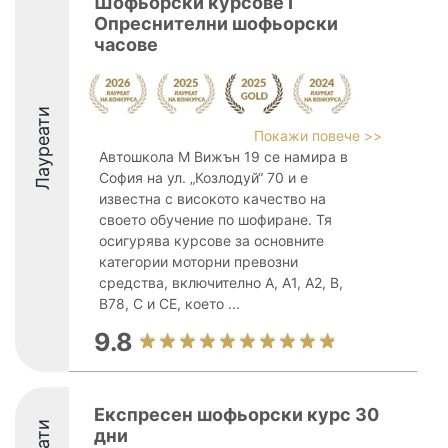
Шофьорски курсове І
Опреснителни шофьорски
часове
Лауреати
Покажи повече >>
Автошкола М Вижън 19 се намира в
София на ул. „Козлодуй“ 70 и е
известна с високото качество на
своето обучение по шофиране. Тя
осигурява курсове за основните
категории моторни превозни
средства, включително A, A1, A2, B,
B78, C и CE, което ...
9.8
Експресен шофьорски курс 30
дни