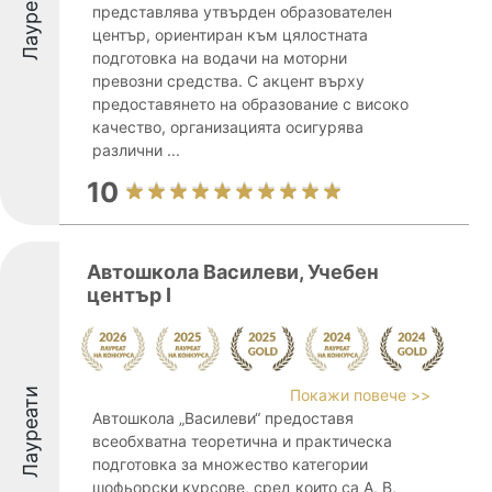
Лауреати
представлява утвърден образователен
център, ориентиран към цялостната
подготовка на водачи на моторни
превозни средства. С акцент върху
предоставянето на образование с високо
качество, организацията осигурява
различни ...
10
Автошкола Василеви, Учебен
център I
Лауреати
Покажи повече >>
Автошкола „Василеви“ предоставя
всеобхватна теоретична и практическа
подготовка за множество категории
шофьорски курсове, сред които са A, B,