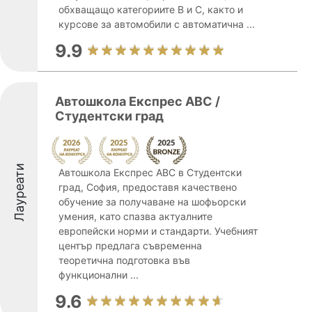
обхващащо категориите В и С, както и
курсове за автомобили с автоматична ...
9.9
Автошкола Експрес АВС /
Студентски град
Лауреати
Автошкола Експрес АВС в Студентски
град, София, предоставя качествено
обучение за получаване на шофьорски
умения, като спазва актуалните
европейски норми и стандарти. Учебният
център предлага съвременна
теоретична подготовка във
функционални ...
9.6