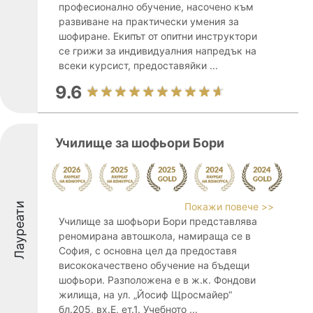
професионално обучение, насочено към
развиване на практически умения за
шофиране. Екипът от опитни инструктори
се грижи за индивидуалния напредък на
всеки курсист, предоставяйки ...
9.6
Училище за шофьори Бори
Лауреати
Покажи повече >>
Училище за шофьори Бори представлява
реномирана автошкола, намираща се в
София, с основна цел да предоставя
висококачествено обучение на бъдещи
шофьори. Разположена е в ж.к. Фондови
жилища, на ул. „Йосиф Щросмайер“
бл.205, вх.Е, ет.1. Учебното ...