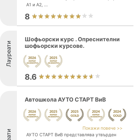
A1 и A2, ...
8
Шофьорски курс . Опреснителни
Лауреати
шофьорски курсове.
8.6
Автошкола АУТО СТАРТ ВиВ
Покажи повече >>
АУТО СТАРТ ВиВ представлява утвърден