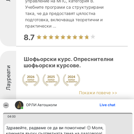
управление на МПС, категория В.
Учебните програми са структурирани
така, че да предоставят цялостна
подготовка, включваща теоретични и
практически ...
8.7
Шофьорски курс. Опреснителни
шофьорски курсове.
Лауреати
Покажи повече >>
8.5
ОРЛИ Автошколи
Live chat
04:00
УЧЕБЕН ЦЕНТЪР АЕБТРИ
Здравейте, радваме се да ви помогнем! 🙂 Моля,
кликнете върху съответната тема на разговора!